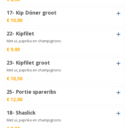
€
8,50
17- Kip Döner groot
€ 10,00
Kaas (+
€
1,00
)
Kebab
groot
€
10,50
22- Kipfilet
aantal
Kaas (+
€
1,00
)
Met ui, paprika en champignons
Kip
€ 9,00
Döner
€
8,50
aantal
23- Kipfilet groot
Kip
Kaas (+
€
1,00
)
Met ui, paprika en champignons
Döner
€
10,00
groot
aantal
€ 10,50
25- Portie spareribs
Kipfilet
€ 12,00
Kaas (+
€
1,00
)
aantal
€
9,00
18- Shaslick
Kaas (+
€
1,00
)
Met ui, paprika en champignons
Kipfilet