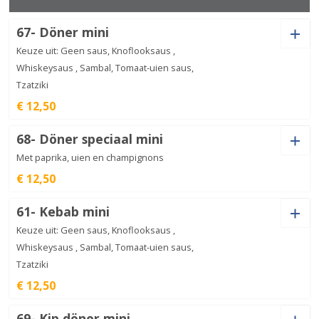
67- Döner mini
Varkenschnitzel
aantal
€
15,00
Keuze uit: Geen saus, Knoflooksaus ,
Whiskeysaus , Sambal, Tomaat-uien saus,
Tzatziki
€ 12,50
Saus
68- Döner speciaal mini
Met paprika, uien en champignons
€ 12,50
Saus
Döner
61- Kebab mini
mini
€
12,50
aantal
Keuze uit: Geen saus, Knoflooksaus ,
Whiskeysaus , Sambal, Tomaat-uien saus,
Tzatziki
Döner
€ 12,50
speciaal
€
12,50
mini
aantal
Saus
69- Kip döner mini