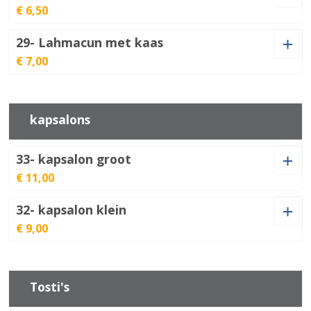
Lahmacun
Lachmacun
€ 6,50
aantal
€
6,00
speciaal
€
9,50
aantal
29- Lahmacun met kaas
Lahmacun
€ 7,00
groente
€
6,50
aantal
Lahmacun
met
€
7,00
kapsalons
kaas
aantal
33- kapsalon groot
€ 11,00
Vleessoort
32- kapsalon klein
€ 9,00
Vleessoort
kapsalon
Tosti's
groot
€
11,00
aantal