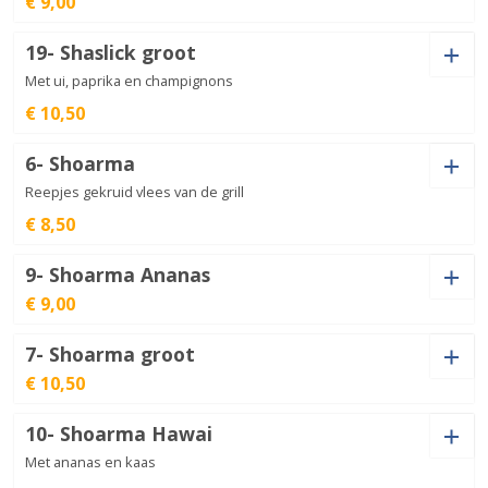
€ 9,00
groot
€
10,50
aantal
19- Shaslick groot
Portie
Kaas (+
€
1,00
)
Met ui, paprika en champignons
spareribs
€
12,00
aantal
€ 10,50
6- Shoarma
Shaslick
Kaas (+
€
1,00
)
Reepjes gekruid vlees van de grill
aantal
€
9,00
€ 8,50
9- Shoarma Ananas
Shaslick
€ 9,00
Kaas (+
€
1,00
)
groot
€
10,50
aantal
7- Shoarma groot
€ 10,50
Kaas (+
€
1,00
)
Shoarma
aantal
€
8,50
10- Shoarma Hawai
Kaas (+
€
1,00
)
Met ananas en kaas
Shoarma