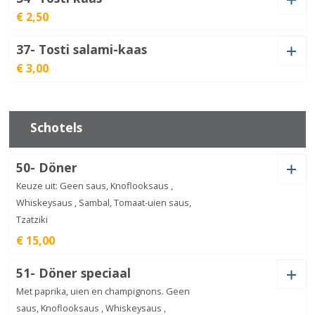
Tosti
€ 2,50
hawai
€
3,00
aantal
37- Tosti salami-kaas
Tosti
€ 3,00
kaas
€
2,50
aantal
Tosti
salami-
€
3,00
Schotels
kaas
aantal
50- Döner
Keuze uit: Geen saus, Knoflooksaus ,
Whiskeysaus , Sambal, Tomaat-uien saus,
Tzatziki
€ 15,00
Saus
51- Döner speciaal
Met paprika, uien en champignons. Geen
saus, Knoflooksaus , Whiskeysaus ,