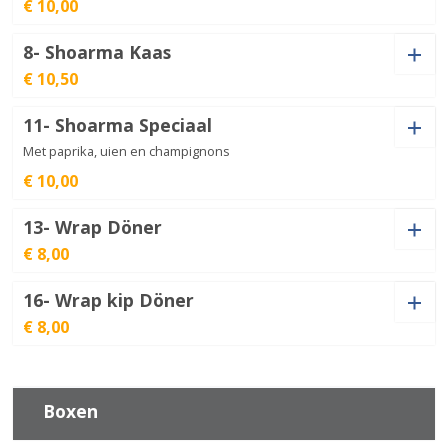
€ 10,00
Ananas
€
9,00
aantal
8- Shoarma Kaas
Shoarma
€ 10,50
Kaas (+
€
1,00
)
groot
€
10,50
aantal
11- Shoarma Speciaal
Kaas (+
€
1,00
)
Met paprika, uien en champignons
Shoarma
€ 10,00
Hawai
€
10,00
aantal
13- Wrap Döner
Shoarma
€ 8,00
Kaas (+
€
1,00
)
Kaas
€
10,50
aantal
16- Wrap kip Döner
€ 8,00
Kaas (+
€
1,00
)
Shoarma
Speciaal
€
10,00
aantal
Kaas (+
€
1,00
)
Boxen
Wrap
Döner
€
8,00
aantal