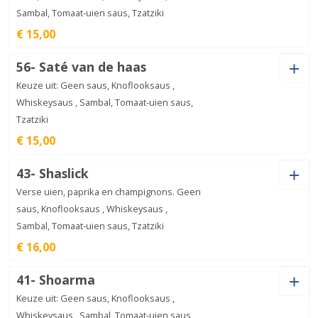
Sambal, Tomaat-uien saus, Tzatziki
Kipfilet
€ 15,00
speciaal
€
16,00
aantal
Saus
56- Saté van de haas
Keuze uit: Geen saus, Knoflooksaus ,
Whiskeysaus , Sambal, Tomaat-uien saus,
Tzatziki
Kipschnitzel
€ 15,00
aantal
€
15,00
Saus
43- Shaslick
Verse uien, paprika en champignons. Geen
saus, Knoflooksaus , Whiskeysaus ,
Sambal, Tomaat-uien saus, Tzatziki
Saté
€ 16,00
van
€
15,00
de
haas
Saus
aantal
41- Shoarma
Keuze uit: Geen saus, Knoflooksaus ,
Whiskeysaus , Sambal, Tomaat-uien saus,