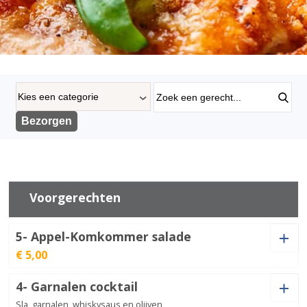
‹
Bezorgen
Voorgerechten
5- Appel-Komkommer salade
€ 5,00
4- Garnalen cocktail
Appel-
Komkommer
Sla, garnalen, whiskysaus en olijven
€
5,00