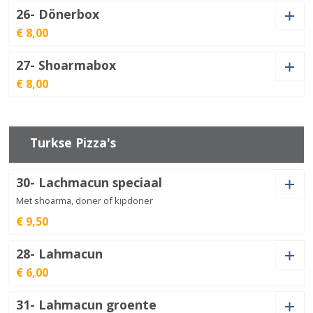
26- Dönerbox
Wrap
€ 8,00
kip
€
8,00
Döner
aantal
27- Shoarmabox
Dönerbox
€ 8,00
aantal
€
8,00
Shoarmabox
aantal
€
8,00
Turkse Pizza's
30- Lachmacun speciaal
Met shoarma, doner of kipdoner
€ 9,50
Soort vlees
28- Lahmacun
€ 6,00
31- Lahmacun groente