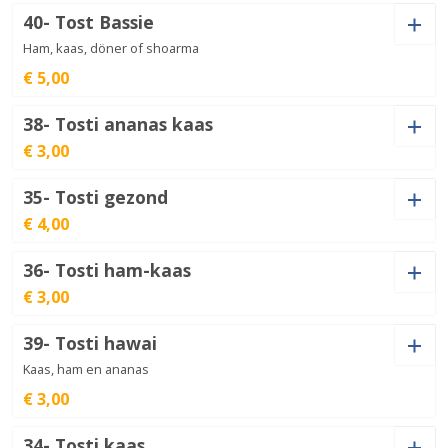
40- Tost Bassie
kapsalon
klein
€
9,00
Ham, kaas, döner of shoarma
aantal
€ 5,00
38- Tosti ananas kaas
Tost
€ 3,00
Bassie
€
5,00
aantal
35- Tosti gezond
Tosti
€ 4,00
ananas
€
3,00
kaas
aantal
36- Tosti ham-kaas
Tosti
€ 3,00
gezond
€
4,00
aantal
39- Tosti hawai
Tosti
ham-
Kaas, ham en ananas
€
3,00
kaas
aantal
€ 3,00
34- Tosti kaas