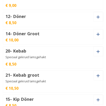
€ 9,00
12- Döner
€ 8,50
Kaas (+
€
1,00
)
14- Döner Groot
€ 10,00
Kaas (+
€
1,00
)
Broodje
Frits
€
9,00
20- Kebab
aantal
Kaas (+
€
1,00
)
Speciaal gekruid lamsgehakt
Döner
€ 8,50
aantal
€
8,50
21- Kebab groot
Döner
Kaas (+
€
1,00
)
Speciaal gekruid lamsgehakt
Groot
€
10,00
aantal
€ 10,50
15- Kip Döner
Kebab
€ 8,50
Kaas (+
€
1,00
)
aantal