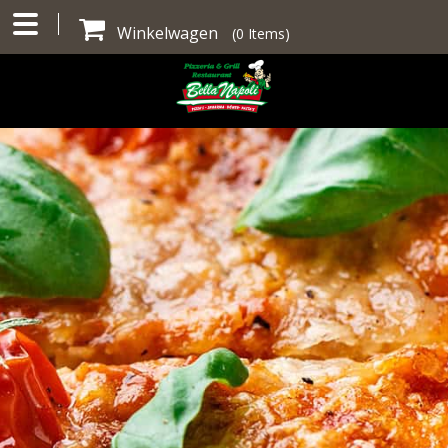
Winkelwagen
(
0
Items)