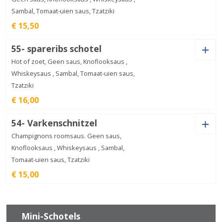
Sambal, Tomaat-uien saus, Tzatziki
Shoarma
€ 15,50
Hawai
€
16,00
aantal
Saus
55- spareribs schotel
Hot of zoet, Geen saus, Knoflooksaus ,
Whiskeysaus , Sambal, Tomaat-uien saus,
Tzatziki
Shoarma
€ 16,00
speciaal
€
15,50
aantal
Saus
54- Varkenschnitzel
Champignons roomsaus. Geen saus,
Knoflooksaus , Whiskeysaus , Sambal,
Tomaat-uien saus, Tzatziki
spareribs
€ 15,00
schotel
€
16,00
aantal
Saus
Mini-Schotels