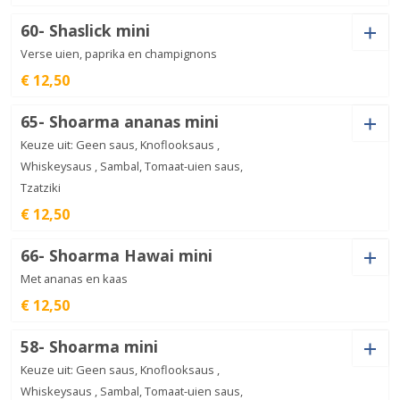
aantal
Saus
60- Shaslick mini
Verse uien, paprika en champignons
€ 12,50
Saus
Saté
65- Shoarma ananas mini
van
€
12,50
de
Keuze uit: Geen saus, Knoflooksaus ,
haas
mini
Whiskeysaus , Sambal, Tomaat-uien saus,
aantal
Tzatziki
Shaslick
€ 12,50
mini
€
12,50
aantal
Saus
66- Shoarma Hawai mini
Met ananas en kaas
€ 12,50
Saus
Shoarma
58- Shoarma mini
ananas
€
12,50
mini
Keuze uit: Geen saus, Knoflooksaus ,
aantal
Whiskeysaus , Sambal, Tomaat-uien saus,