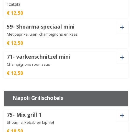
Tzatziki
Shoarma
€ 12,50
Hawai
€
12,50
mini
aantal
Saus
59- Shoarma speciaal mini
Met paprika, uien, champignons en kaas
€ 12,50
Saus
Shoarma
71- varkenschnitzel mini
mini
€
12,50
aantal
Champignons roomsaus
€ 12,50
Saus
Shoarma
speciaal
€
12,50
mini
aantal
Napoli Grillschotels
75- Mix grill 1
varkenschnitzel
mini
€
12,50
Shoarma, kebab en kipfilet
aantal
€ 18,50