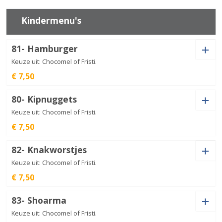
Napoli
€
20,00
aantal
Kindermenu's
81- Hamburger
Niehoff
schotel
€
18,50
Keuze uit: Chocomel of Fristi.
aantal
€ 7,50
Drinken
80- Kipnuggets
Keuze uit: Chocomel of Fristi.
€ 7,50
Drinken
Hamburger
82- Knakworstjes
aantal
€
7,50
Keuze uit: Chocomel of Fristi.
€ 7,50
Drinken
Kipnuggets
83- Shoarma
aantal
€
7,50
Keuze uit: Chocomel of Fristi.