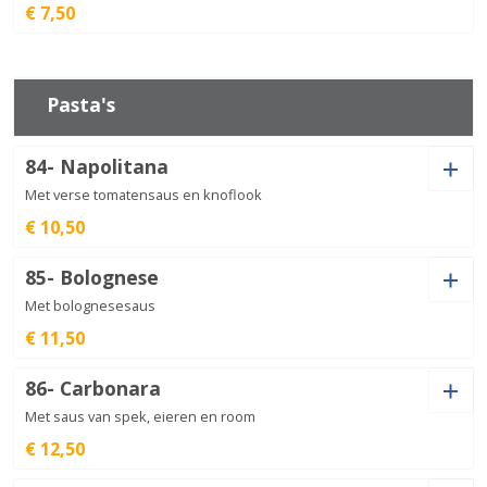
€ 7,50
Drinken
Knakworstjes
aantal
€
7,50
Pasta's
84- Napolitana
Shoarma
aantal
€
7,50
Met verse tomatensaus en knoflook
€ 10,50
Pastasoort
85- Bolognese
Met bolognesesaus
€ 11,50
Pastasoort
Napolitana
86- Carbonara
aantal
€
10,50
Met saus van spek, eieren en room
€ 12,50