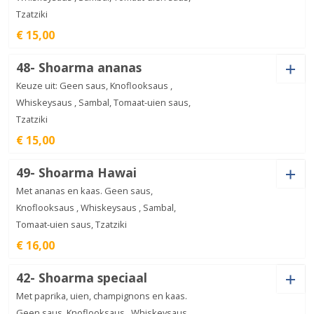
Tzatziki
Shaslick
€ 15,00
aantal
€
16,00
Saus
48- Shoarma ananas
Keuze uit: Geen saus, Knoflooksaus ,
Whiskeysaus , Sambal, Tomaat-uien saus,
Tzatziki
Shoarma
€ 15,00
aantal
€
15,00
Saus
49- Shoarma Hawai
Met ananas en kaas. Geen saus,
Knoflooksaus , Whiskeysaus , Sambal,
Tomaat-uien saus, Tzatziki
Shoarma
€ 16,00
ananas
€
15,00
aantal
Saus
42- Shoarma speciaal
Met paprika, uien, champignons en kaas.
Geen saus, Knoflooksaus , Whiskeysaus ,