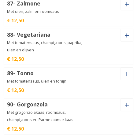
Pastasoort
Bolognese
87- Zalmone
aantal
€
11,50
Met uien, zalm en roomsaus
€ 12,50
Pastasoort
Carbonara
88- Vegetariana
aantal
€
12,50
Met tomatensaus, champignons, paprika,
uien en olijven
€ 12,50
Zalmone
aantal
€
12,50
Pastasoort
89- Tonno
Met tomatensaus, uien en tonijn
€ 12,50
Pastasoort
Vegetariana
90- Gorgonzola
aantal
€
12,50
Met grogonzolakaas, roomsaus,
champignons en Parmezaanse kaas
€ 12,50
Tonno