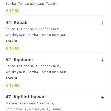
Sambal, Tomaat-uien saus, Tzatziki
Döner
€ 15,50
aantal
€
15,00
Saus
44- Kebab
Keuze uit: Geen saus, Knoflooksaus ,
Whiskeysaus , Sambal, Tomaat-uien saus,
Tzatziki
Döner
€ 15,00
speciaal
€
15,50
aantal
Saus
52- Kipdoner
Keuze uit: Geen saus, Knoflooksaus ,
Whiskeysaus , Sambal, Tomaat-uien saus,
Tzatziki
Kebab
€ 15,00
aantal
€
15,00
Saus
47- Kipfilet hawai
Met ananas en kaas. Geen saus,
Knoflooksaus , Whiskeysaus , Sambal,