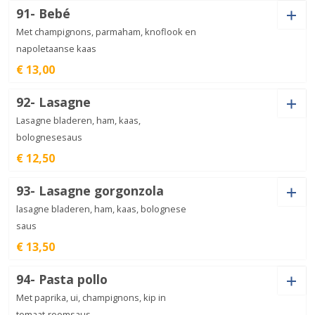
aantal
€
12,50
Pastasoort
91- Bebé
Met champignons, parmaham, knoflook en
napoletaanse kaas
€ 13,00
Gorgonzola
aantal
€
12,50
Pastasoort
92- Lasagne
Lasagne bladeren, ham, kaas,
bolognesesaus
€ 12,50
Bebé
aantal
€
13,00
Pastasoort
93- Lasagne gorgonzola
lasagne bladeren, ham, kaas, bolognese
saus
€ 13,50
Lasagne
aantal
€
12,50
Pastasoort
94- Pasta pollo
Met paprika, ui, champignons, kip in
tomaat-roomsaus