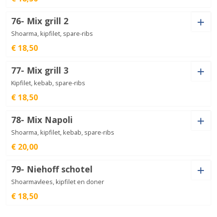
Saus
76- Mix grill 2
Shoarma, kipfilet, spare-ribs
€ 18,50
Saus
Mix
77- Mix grill 3
grill
€
18,50
1
Kipfilet, kebab, spare-ribs
aantal
€ 18,50
Saus
Mix
78- Mix Napoli
grill
€
18,50
2
Shoarma, kipfilet, kebab, spare-ribs
aantal
€ 20,00
Saus
Mix
79- Niehoff schotel
grill
€
18,50
3
Shoarmavlees, kipfilet en doner
aantal
€ 18,50
Saus
Mix