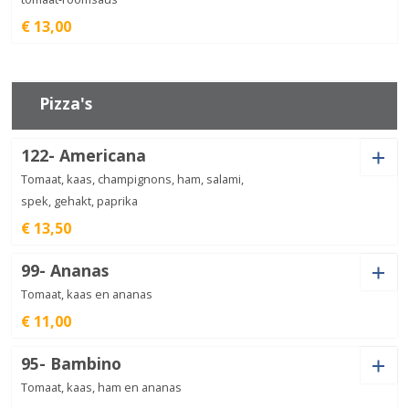
€ 13,00
Lasagne
gorgonzola
€
13,50
Pastasoort
aantal
Pizza's
122- Americana
Pasta
pollo
€
13,00
Tomaat, kaas, champignons, ham, salami,
aantal
spek, gehakt, paprika
€ 13,50
Extra ingredienten
99- Ananas
Ham (+
€
2,00
)
Tomaat, kaas en ananas
€ 11,00
Extra ingredienten
Spek (+
€
2,00
)
Salami (+
€
2,00
)
95- Bambino
Ham (+
€
2,00
)
Tomaat, kaas, ham en ananas