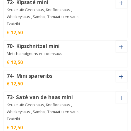
Kipfilet
72- Kipsaté mini
schotel
€
12,50
mini
Keuze uit: Geen saus, Knoflooksaus ,
aantal
Whiskeysaus , Sambal, Tomaat-uien saus,
Tzatziki
Kipfilet
€ 12,50
speciaal
€
12,50
Mini
aantal
Saus
70- Kipschnitzel mini
Met champignons en roomsaus
€ 12,50
Saus
Kipsaté
74- Mini spareribs
mini
€
12,50
aantal
€ 12,50
Saus
73- Saté van de haas mini
Kipschnitzel
Keuze uit: Geen saus, Knoflooksaus ,
mini
€
12,50
aantal
Whiskeysaus , Sambal, Tomaat-uien saus,
Tzatziki
Mini
€ 12,50
spareribs
€
12,50