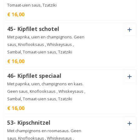
Tomaat-uien saus, Tzatziki
Kipdoner
€ 16,00
aantal
€
15,00
Saus
45- Kipfilet schotel
Met paprika, uien en champignons. Geen
saus, Knoflooksaus , Whiskeysaus ,
Sambal, Tomaat-uien saus, Tzatziki
Kipfilet
€ 16,00
hawai
€
16,00
aantal
Saus
46- Kipfilet speciaal
Met paprika, uien, champignons en kaas.
Geen saus, Knoflooksaus , Whiskeysaus ,
Sambal, Tomaat-uien saus, Tzatziki
Kipfilet
€ 16,00
schotel
€
16,00
aantal
Saus
53- Kipschnitzel
Met champignons en roomasaus. Geen
saus, Knoflooksaus , Whiskeysaus ,