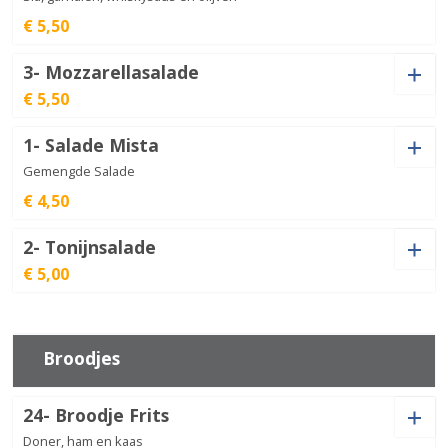
salade
aantal
€ 5,50
3- Mozzarellasalade
Garnalen
€ 5,50
cocktail
€
5,50
aantal
1- Salade Mista
Mozzarellasalade
aantal
Gemengde Salade
€
5,50
€ 4,50
2- Tonijnsalade
Salade
€ 5,00
Mista
€
4,50
aantal
Tonijnsalade
aantal
€
5,00
Broodjes
24- Broodje Frits
Doner, ham en kaas