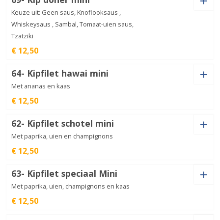
Keuze uit: Geen saus, Knoflooksaus ,
Whiskeysaus , Sambal, Tomaat-uien saus,
Tzatziki
Kebab
€ 12,50
mini
€
12,50
aantal
Saus
64- Kipfilet hawai mini
Met ananas en kaas
€ 12,50
Saus
Kip
62- Kipfilet schotel mini
döner
€
12,50
mini
Met paprika, uien en champignons
aantal
€ 12,50
Saus
Kipfilet
63- Kipfilet speciaal Mini
hawai
€
12,50
mini
Met paprika, uien, champignons en kaas
aantal
€ 12,50
Saus