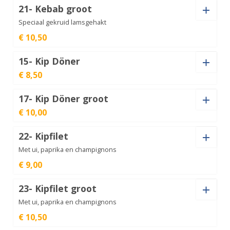
21- Kebab groot
Döner
Kaas (+
€
1,00
)
Speciaal gekruid lamsgehakt
Groot
€
10,00
aantal
€ 10,50
15- Kip Döner
Kebab
€ 8,50
Kaas (+
€
1,00
)
aantal
€
8,50
17- Kip Döner groot
€ 10,00
Kaas (+
€
1,00
)
Kebab
groot
€
10,50
22- Kipfilet
aantal
Kaas (+
€
1,00
)
Met ui, paprika en champignons
Kip
€ 9,00
Döner
€
8,50
aantal
23- Kipfilet groot
Kip
Kaas (+
€
1,00
)
Met ui, paprika en champignons
Döner
€
10,00
groot
aantal
€ 10,50