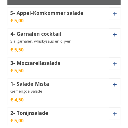
5- Appel-Komkommer salade
€ 5,00
4- Garnalen cocktail
Appel-
Komkommer
Sla, garnalen, whiskysaus en olijven
€
5,00
salade
aantal
€ 5,50
3- Mozzarellasalade
Garnalen
€ 5,50
cocktail
€
5,50
aantal
1- Salade Mista
Mozzarellasalade
aantal
Gemengde Salade
€
5,50
€ 4,50
2- Tonijnsalade
Salade
€ 5,00
Mista
€
4,50
aantal