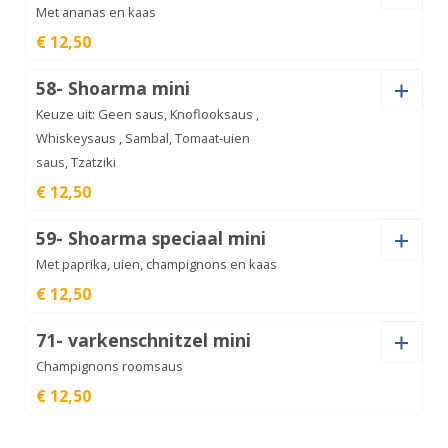
Met ananas en kaas
€ 12,50
Saus
Shoarma
58- Shoarma mini
ananas
€
12,50
mini
Keuze uit: Geen saus, Knoflooksaus ,
aantal
Whiskeysaus , Sambal, Tomaat-uien
saus, Tzatziki
Shoarma
€ 12,50
Hawai
€
12,50
mini
aantal
Saus
59- Shoarma speciaal mini
Met paprika, uien, champignons en kaas
€ 12,50
Saus
Shoarma
71- varkenschnitzel mini
mini
€
12,50
aantal
Champignons roomsaus
€ 12,50
Saus
Shoarma