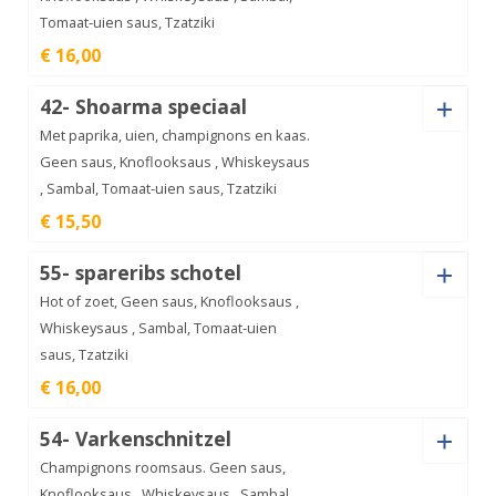
Tomaat-uien saus, Tzatziki
Shoarma
€ 16,00
ananas
€
15,00
aantal
Saus
42- Shoarma speciaal
Met paprika, uien, champignons en kaas.
Geen saus, Knoflooksaus , Whiskeysaus
, Sambal, Tomaat-uien saus, Tzatziki
Shoarma
€ 15,50
Hawai
€
16,00
aantal
Saus
55- spareribs schotel
Hot of zoet, Geen saus, Knoflooksaus ,
Whiskeysaus , Sambal, Tomaat-uien
saus, Tzatziki
Shoarma
€ 16,00
speciaal
€
15,50
aantal
Saus
54- Varkenschnitzel
Champignons roomsaus. Geen saus,
Knoflooksaus , Whiskeysaus , Sambal,