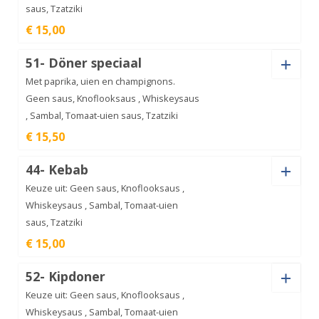
saus, Tzatziki
€ 15,00
Saus
51- Döner speciaal
Met paprika, uien en champignons.
Geen saus, Knoflooksaus , Whiskeysaus
, Sambal, Tomaat-uien saus, Tzatziki
Döner
€ 15,50
aantal
€
15,00
Saus
44- Kebab
Keuze uit: Geen saus, Knoflooksaus ,
Whiskeysaus , Sambal, Tomaat-uien
saus, Tzatziki
Döner
€ 15,00
speciaal
€
15,50
aantal
Saus
52- Kipdoner
Keuze uit: Geen saus, Knoflooksaus ,
Whiskeysaus , Sambal, Tomaat-uien