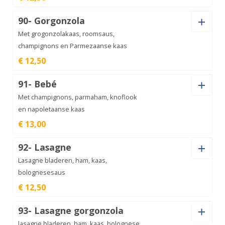
Pastasoort
Vegetariana
90- Gorgonzola
aantal
€
12,50
Met grogonzolakaas, roomsaus,
champignons en Parmezaanse kaas
€ 12,50
Tonno
aantal
€
12,50
Pastasoort
91- Bebé
Met champignons, parmaham, knoflook
en napoletaanse kaas
€ 13,00
Gorgonzola
aantal
€
12,50
Pastasoort
92- Lasagne
Lasagne bladeren, ham, kaas,
bolognesesaus
€ 12,50
Bebé
aantal
€
13,00
Pastasoort
93- Lasagne gorgonzola
lasagne bladeren, ham, kaas, bolognese