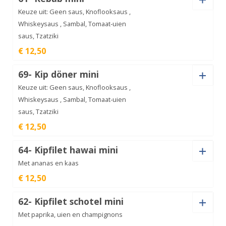
mini
€
12,50
aantal
Keuze uit: Geen saus, Knoflooksaus ,
Whiskeysaus , Sambal, Tomaat-uien
saus, Tzatziki
Döner
€ 12,50
speciaal
€
12,50
mini
aantal
Saus
69- Kip döner mini
Keuze uit: Geen saus, Knoflooksaus ,
Whiskeysaus , Sambal, Tomaat-uien
saus, Tzatziki
Kebab
€ 12,50
mini
€
12,50
aantal
Saus
64- Kipfilet hawai mini
Met ananas en kaas
€ 12,50
Saus
Kip
62- Kipfilet schotel mini
döner
€
12,50
mini
Met paprika, uien en champignons
aantal