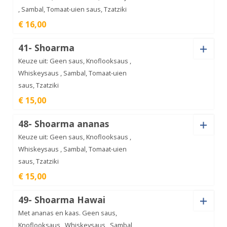
, Sambal, Tomaat-uien saus, Tzatziki
Saté
€ 16,00
van
€
15,00
de
haas
Saus
aantal
41- Shoarma
Keuze uit: Geen saus, Knoflooksaus ,
Whiskeysaus , Sambal, Tomaat-uien
saus, Tzatziki
Shaslick
€ 15,00
aantal
€
16,00
Saus
48- Shoarma ananas
Keuze uit: Geen saus, Knoflooksaus ,
Whiskeysaus , Sambal, Tomaat-uien
saus, Tzatziki
Shoarma
€ 15,00
aantal
€
15,00
Saus
49- Shoarma Hawai
Met ananas en kaas. Geen saus,
Knoflooksaus , Whiskeysaus , Sambal,