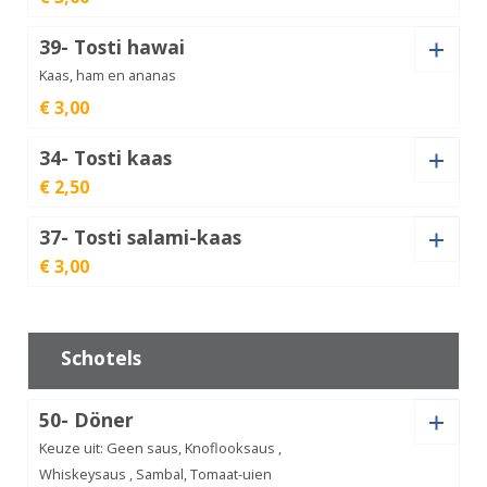
aantal
39- Tosti hawai
Tosti
ham-
Kaas, ham en ananas
€
3,00
kaas
aantal
€ 3,00
34- Tosti kaas
Tosti
€ 2,50
hawai
€
3,00
aantal
37- Tosti salami-kaas
Tosti
€ 3,00
kaas
€
2,50
aantal
Tosti
salami-
€
3,00
Schotels
kaas
aantal
50- Döner
Keuze uit: Geen saus, Knoflooksaus ,
Whiskeysaus , Sambal, Tomaat-uien