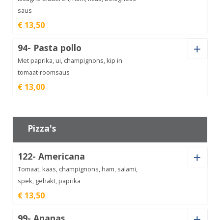
saus
€ 13,50
Lasagne
aantal
€
12,50
Pastasoort
94- Pasta pollo
Met paprika, ui, champignons, kip in
tomaat-roomsaus
€ 13,00
Lasagne
gorgonzola
€
13,50
Pastasoort
aantal
Pizza's
122- Americana
Pasta
pollo
€
13,00
Tomaat, kaas, champignons, ham, salami,
aantal
spek, gehakt, paprika
€ 13,50
Extra ingredienten
99- Ananas