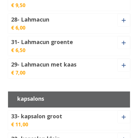
€ 9,50
Soort vlees
28- Lahmacun
€ 6,00
31- Lahmacun groente
Lahmacun
Lachmacun
€ 6,50
aantal
€
6,00
speciaal
€
9,50
aantal
29- Lahmacun met kaas
Lahmacun
€ 7,00
groente
€
6,50
aantal
Lahmacun
met
€
7,00
kapsalons
kaas
aantal
33- kapsalon groot
€ 11,00
Vleessoort