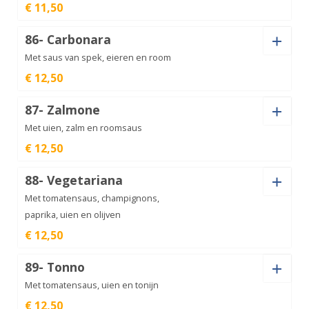
€ 11,50
Pastasoort
Napolitana
86- Carbonara
aantal
€
10,50
Met saus van spek, eieren en room
€ 12,50
Pastasoort
Bolognese
87- Zalmone
aantal
€
11,50
Met uien, zalm en roomsaus
€ 12,50
Pastasoort
Carbonara
88- Vegetariana
aantal
€
12,50
Met tomatensaus, champignons,
paprika, uien en olijven
€ 12,50
Zalmone
aantal
€
12,50
Pastasoort
89- Tonno
Met tomatensaus, uien en tonijn
€ 12,50