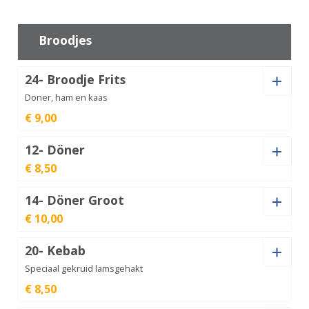
Tonijnsalade
aantal
€
5,00
Broodjes
24- Broodje Frits
Doner, ham en kaas
€ 9,00
12- Döner
€ 8,50
Kaas (+
€
1,00
)
14- Döner Groot
€ 10,00
Kaas (+
€
1,00
)
Broodje
Frits
€
9,00
20- Kebab
aantal
Kaas (+
€
1,00
)
Speciaal gekruid lamsgehakt
Döner
€ 8,50
aantal
€
8,50