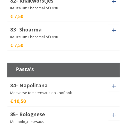
82- Knakworstjes
aantal
€
7,50
Keuze uit: Chocomel of Fristi.
€ 7,50
Drinken
Kipnuggets
83- Shoarma
aantal
€
7,50
Keuze uit: Chocomel of Fristi.
€ 7,50
Drinken
Knakworstjes
aantal
€
7,50
Pasta's
84- Napolitana
Shoarma
aantal
€
7,50
Met verse tomatensaus en knoflook
€ 10,50
Pastasoort
85- Bolognese
Met bolognesesaus