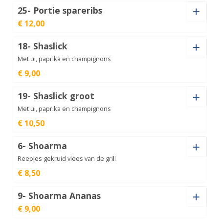
25- Portie spareribs
Kipfilet
€ 12,00
Kaas (+
€
1,00
)
aantal
€
9,00
18- Shaslick
Kaas (+
€
1,00
)
Met ui, paprika en champignons
Kipfilet
€ 9,00
groot
€
10,50
aantal
19- Shaslick groot
Portie
Kaas (+
€
1,00
)
Met ui, paprika en champignons
spareribs
€
12,00
aantal
€ 10,50
6- Shoarma
Shaslick
Kaas (+
€
1,00
)
Reepjes gekruid vlees van de grill
aantal
€
9,00
€ 8,50
9- Shoarma Ananas
Shaslick
€ 9,00
Kaas (+
€
1,00
)
groot
€
10,50
aantal