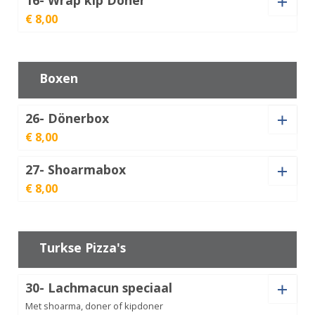
€ 8,00
Kaas (+
€
1,00
)
Shoarma
Speciaal
€
10,00
aantal
Kaas (+
€
1,00
)
Boxen
Wrap
Döner
€
8,00
aantal
26- Dönerbox
Wrap
€ 8,00
kip
€
8,00
Döner
aantal
27- Shoarmabox
Dönerbox
€ 8,00
aantal
€
8,00
Shoarmabox
aantal
€
8,00
Turkse Pizza's
30- Lachmacun speciaal
Met shoarma, doner of kipdoner