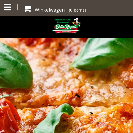
Winkelwagen
(
0
Items)