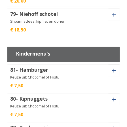
€ 20,00
Saus
Mix
79- Niehoff schotel
grill
€
18,50
3
Shoarmavlees, kipfilet en doner
aantal
€ 18,50
Saus
Mix
Napoli
€
20,00
aantal
Kindermenu's
81- Hamburger
Niehoff
schotel
€
18,50
Keuze uit: Chocomel of Fristi.
aantal
€ 7,50
Drinken
80- Kipnuggets
Keuze uit: Chocomel of Fristi.
€ 7,50
Drinken
Hamburger