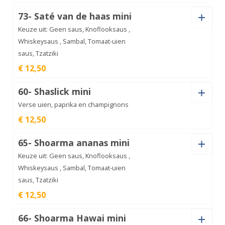
Saus
73- Saté van de haas mini
Kipschnitzel
Keuze uit: Geen saus, Knoflooksaus ,
mini
€
12,50
aantal
Whiskeysaus , Sambal, Tomaat-uien
saus, Tzatziki
Mini
€ 12,50
spareribs
€
12,50
aantal
Saus
60- Shaslick mini
Verse uien, paprika en champignons
€ 12,50
Saus
Saté
65- Shoarma ananas mini
van
€
12,50
de
Keuze uit: Geen saus, Knoflooksaus ,
haas
mini
Whiskeysaus , Sambal, Tomaat-uien
aantal
saus, Tzatziki
Shaslick
€ 12,50
mini
€
12,50
aantal
Saus
66- Shoarma Hawai mini