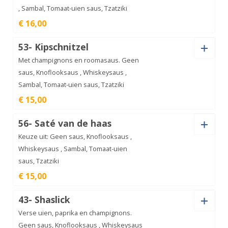
, Sambal, Tomaat-uien saus, Tzatziki
Kipfilet
€ 16,00
schotel
€
16,00
aantal
Saus
53- Kipschnitzel
Met champignons en roomasaus. Geen
saus, Knoflooksaus , Whiskeysaus ,
Sambal, Tomaat-uien saus, Tzatziki
Kipfilet
€ 15,00
speciaal
€
16,00
aantal
Saus
56- Saté van de haas
Keuze uit: Geen saus, Knoflooksaus ,
Whiskeysaus , Sambal, Tomaat-uien
saus, Tzatziki
Kipschnitzel
€ 15,00
aantal
€
15,00
Saus
43- Shaslick
Verse uien, paprika en champignons.
Geen saus, Knoflooksaus , Whiskeysaus