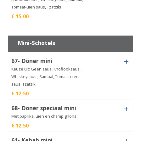
Tomaat-uien saus, Tzatziki
spareribs
€ 15,00
schotel
€
16,00
aantal
Saus
Mini-Schotels
67- Döner mini
Varkenschnitzel
aantal
€
15,00
Keuze uit: Geen saus, Knoflooksaus ,
Whiskeysaus , Sambal, Tomaat-uien
saus, Tzatziki
€ 12,50
Saus
68- Döner speciaal mini
Met paprika, uien en champignons
€ 12,50
Saus
Döner
61- Kebab mini