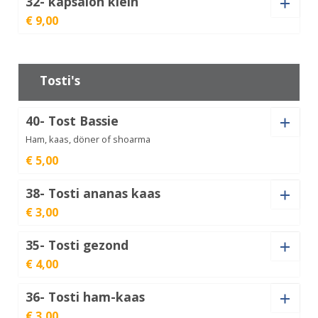
32- kapsalon klein
€ 9,00
Vleessoort
kapsalon
Tosti's
groot
€
11,00
aantal
40- Tost Bassie
kapsalon
klein
€
9,00
Ham, kaas, döner of shoarma
aantal
€ 5,00
38- Tosti ananas kaas
Tost
€ 3,00
Bassie
€
5,00
aantal
35- Tosti gezond
Tosti
€ 4,00
ananas
€
3,00
kaas
aantal
36- Tosti ham-kaas
Tosti
€ 3,00
gezond
€
4,00