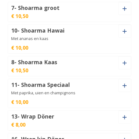
7- Shoarma groot
€ 10,50
Kaas (+
€
1,00
)
Shoarma
aantal
€
8,50
10- Shoarma Hawai
Kaas (+
€
1,00
)
Met ananas en kaas
Shoarma
€ 10,00
Ananas
€
9,00
aantal
8- Shoarma Kaas
Shoarma
€ 10,50
Kaas (+
€
1,00
)
groot
€
10,50
aantal
11- Shoarma Speciaal
Kaas (+
€
1,00
)
Met paprika, uien en champignons
Shoarma
€ 10,00
Hawai
€
10,00
aantal
13- Wrap Döner
Shoarma
€ 8,00
Kaas (+
€
1,00
)
Kaas
€
10,50
aantal
16- Wrap kip Döner