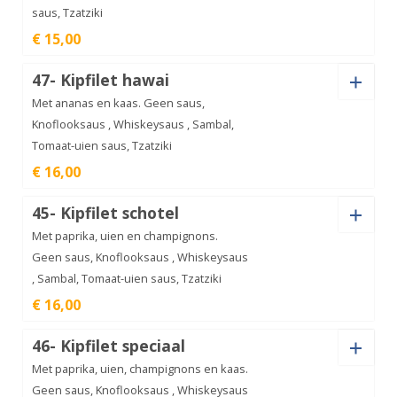
saus, Tzatziki
Kebab
€ 15,00
aantal
€
15,00
Saus
47- Kipfilet hawai
Met ananas en kaas. Geen saus,
Knoflooksaus , Whiskeysaus , Sambal,
Tomaat-uien saus, Tzatziki
Kipdoner
€ 16,00
aantal
€
15,00
Saus
45- Kipfilet schotel
Met paprika, uien en champignons.
Geen saus, Knoflooksaus , Whiskeysaus
, Sambal, Tomaat-uien saus, Tzatziki
Kipfilet
€ 16,00
hawai
€
16,00
aantal
Saus
46- Kipfilet speciaal
Met paprika, uien, champignons en kaas.
Geen saus, Knoflooksaus , Whiskeysaus