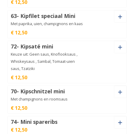
€ 12,50
Saus
Kipfilet
63- Kipfilet speciaal Mini
hawai
€
12,50
mini
Met paprika, uien, champignons en kaas
aantal
€ 12,50
Saus
Kipfilet
72- Kipsaté mini
schotel
€
12,50
mini
Keuze uit: Geen saus, Knoflooksaus ,
aantal
Whiskeysaus , Sambal, Tomaat-uien
saus, Tzatziki
Kipfilet
€ 12,50
speciaal
€
12,50
Mini
aantal
Saus
70- Kipschnitzel mini
Met champignons en roomsaus
€ 12,50
Saus
Kipsaté
74- Mini spareribs
mini
€
12,50
aantal
€ 12,50