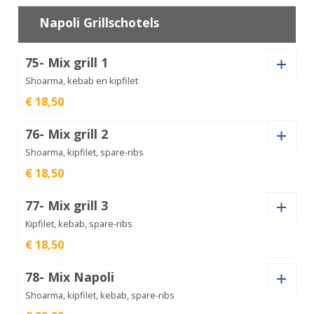
speciaal
€
12,50
mini
aantal
Napoli Grillschotels
75- Mix grill 1
varkenschnitzel
mini
€
12,50
Shoarma, kebab en kipfilet
aantal
€ 18,50
Saus
76- Mix grill 2
Shoarma, kipfilet, spare-ribs
€ 18,50
Saus
Mix
77- Mix grill 3
grill
€
18,50
1
Kipfilet, kebab, spare-ribs
aantal
€ 18,50
Saus
Mix
78- Mix Napoli
grill
€
18,50
2
Shoarma, kipfilet, kebab, spare-ribs
aantal