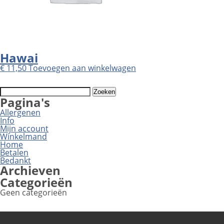
Hawai
€
11,50
Toevoegen aan winkelwagen
Zoeken
naar:
Pagina's
Allergenen
Info
Mijn account
Winkelmand
Home
Betalen
Bedankt
Archieven
Categorieën
Geen categorieën