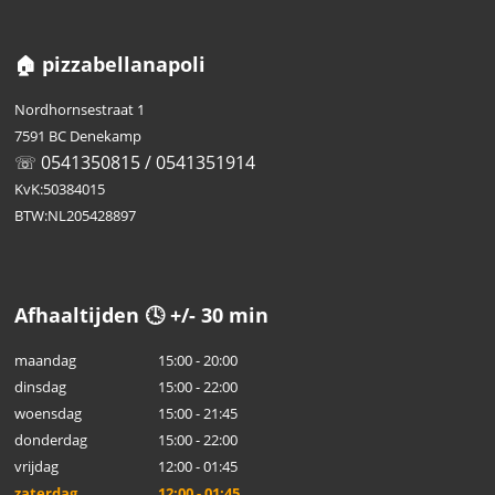
🏠 pizzabellanapoli
Nordhornsestraat 1
7591 BC Denekamp
☏ 0541350815 / 0541351914
KvK:50384015
BTW:NL205428897
Afhaaltijden 🕓 +/- 30 min
maandag
15:00 - 20:00
dinsdag
15:00 - 22:00
woensdag
15:00 - 21:45
donderdag
15:00 - 22:00
vrijdag
12:00 - 01:45
zaterdag
12:00 - 01:45