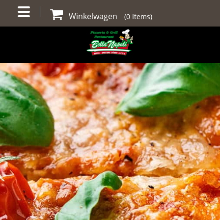
Winkelwagen
(
0
Items)