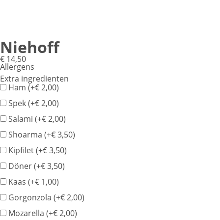
Niehoff
€
14,50
Allergens
Product
Extra ingredienten
allergen
Ham (+
€
2,00
)
information
Spek (+
€
2,00
)
Salami (+
€
2,00
)
Shoarma (+
€
3,50
)
Kipfilet (+
€
3,50
)
Döner (+
€
3,50
)
Kaas (+
€
1,00
)
Gorgonzola (+
€
2,00
)
Mozarella (+
€
2,00
)