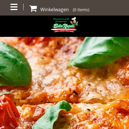
Winkelwagen
(
0
Items)