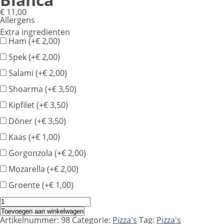
€
11,00
Allergens
Product
Extra ingredienten
allergen
Ham (+
€
2,00
)
information
Spek (+
€
2,00
)
Salami (+
€
2,00
)
Shoarma (+
€
3,50
)
Kipfilet (+
€
3,50
)
Döner (+
€
3,50
)
Kaas (+
€
1,00
)
Gorgonzola (+
€
2,00
)
Mozarella (+
€
2,00
)
Groente (+
€
1,00
)
Bianca
aantal
Toevoegen aan winkelwagen
Artikelnummer:
98
Categorie:
Pizza's
Tag:
Pizza's