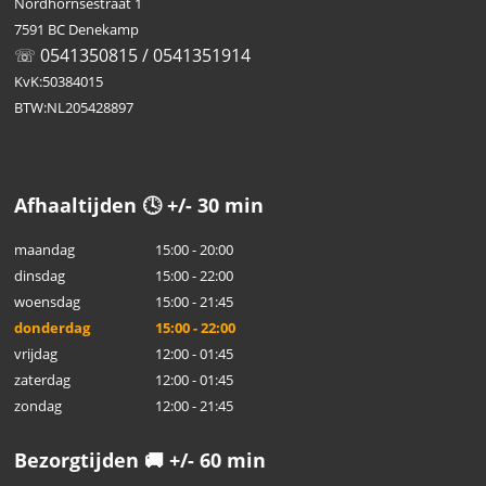
Nordhornsestraat 1
7591 BC Denekamp
☏ 0541350815 / 0541351914
KvK:50384015
BTW:NL205428897
Afhaaltijden 🕓 +/- 30 min
maandag
15:00 - 20:00
dinsdag
15:00 - 22:00
woensdag
15:00 - 21:45
donderdag
15:00 - 22:00
vrijdag
12:00 - 01:45
zaterdag
12:00 - 01:45
zondag
12:00 - 21:45
Bezorgtijden 🚚 +/- 60 min